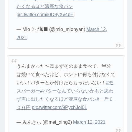
たくなるほど濃厚な食パン
pic.twitter.com/I0D8yXv4bE
— Mio☽･:*🐈‍⬛ (@mio_mionyan)
March 12,
2021
うんまかった〜😋まずそのまま食べて、半分
は焼いて食べたけど、ホントに何も付けなくて
いい！バターとか付けたらもったいない！
#モ
スバーガー
#バターなんていらないかもと思わ
ず声に出したくなるほど濃厚な食パン
#一斤６
００円
pic.twitter.com/9PychJol0L
— みんきぃ (@mei_xing2)
March 12, 2021