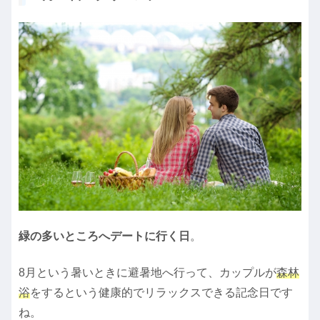
緑の多いところへデートに行く日
。
8月という暑いときに避暑地へ行って、カップルが
森林
浴
をするという健康的でリラックスできる記念日です
ね。