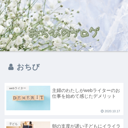
おちび
webライター
主婦のわたしがwebライターのお
仕事を始めて感じたデメリット
2020.10.17
子ども
朝の支度が遅い子どもにイライラ