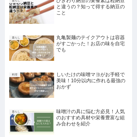
ひきわり納豆の栄養素は粒納豆
暮らし
と違うの？知って得する納豆の
こと
丸亀製麺のテイクアウトは容器
暮らし
がすごかった！お店の味を自宅
でも
しいたけの味噌マヨがお手軽で
料理
美味！10分以内に作れる最強の
おかず
味噌汁の具に悩む方必見！人気
暮らし
のおすすめ具材や栄養豊富な組
み合わせを紹介