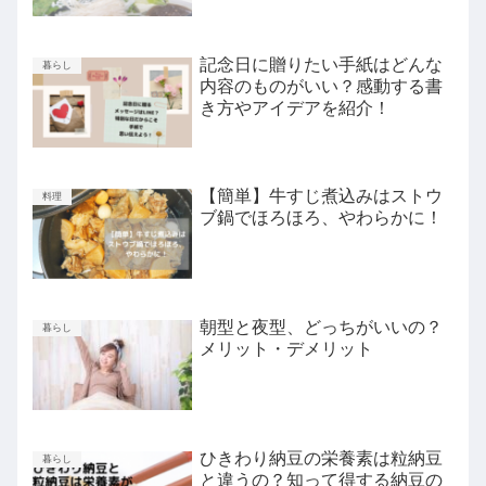
記念日に贈りたい手紙はどんな
暮らし
内容のものがいい？感動する書
き方やアイデアを紹介！
【簡単】牛すじ煮込みはストウ
料理
ブ鍋でほろほろ、やわらかに！
朝型と夜型、どっちがいいの？
暮らし
メリット・デメリット
ひきわり納豆の栄養素は粒納豆
暮らし
と違うの？知って得する納豆の