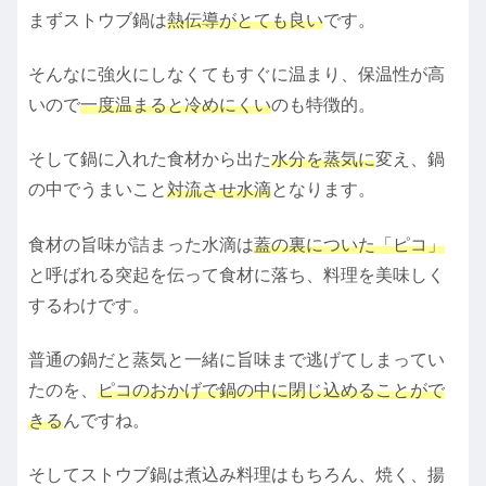
まずストウブ鍋は
熱伝導がとても良い
です。
そんなに強火にしなくてもすぐに温まり、保温性が高
いので
一度温まると冷めにくい
のも特徴的。
そして鍋に入れた食材から出た
水分を蒸気に
変え、鍋
の中でうまいこと
対流させ水滴
となります。
食材の旨味が詰まった水滴は
蓋の裏についた「ピコ」
と呼ばれる突起を伝って食材に落ち、料理を美味しく
するわけです。
普通の鍋だと蒸気と一緒に旨味まで逃げてしまってい
たのを、
ピコのおかげで鍋の中に閉じ込めることがで
きる
んですね。
そしてストウブ鍋は煮込み料理はもちろん、焼く、揚