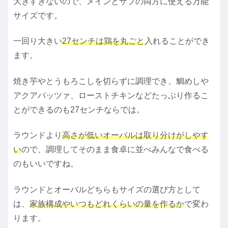
大きすぎないので、メインとサブの両方に使える万能
サイズです。
一回り大きい
27センチは鶏
を
丸ごと
入れることができ
ます。
焼き芋やとうもろこしを切らずに調理でき、鯛めしや
アクアパッツァ、ローストチキンなどたっぷり作るこ
とができるのも27センチならでは。
ラウンドより
高さが低いオーバルは取り分けがしやす
い
ので、調理してそのまま食卓に並べみんなで食べる
のもいいですね。
ラウンドとオーバルどちらもサイズの選び方として
は、
家族構成やいつもどれくらいの量を作るか
で変わ
ります。