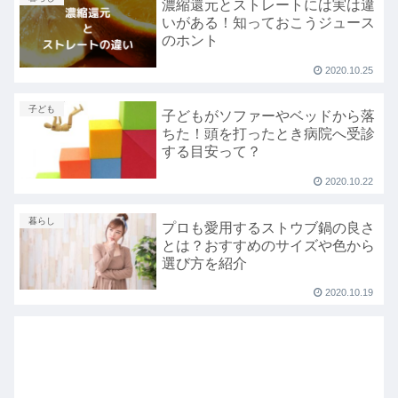
濃縮還元とストレートには実は違
いがある！知っておこうジュース
のホント
2020.10.25
子ども
子どもがソファーやベッドから落
ちた！頭を打ったとき病院へ受診
する目安って？
2020.10.22
暮らし
プロも愛用するストウブ鍋の良さ
とは？おすすめのサイズや色から
選び方を紹介
2020.10.19